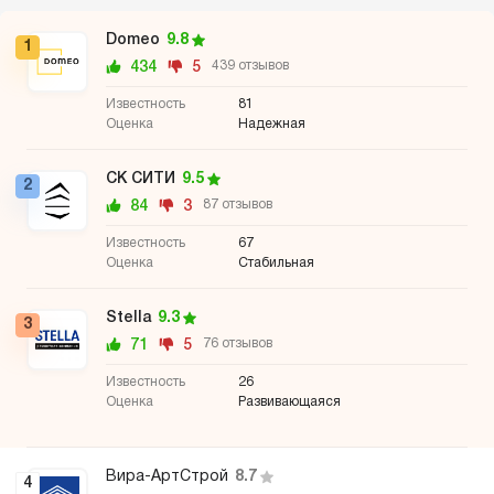
Domeo
9.8
1
434
5
439 отзывов
81
Надежная
СК СИТИ
9.5
2
84
3
87 отзывов
67
Стабильная
Stella
9.3
3
71
5
76 отзывов
26
Развивающаяся
Вира-АртСтрой
8.7
4