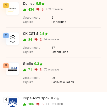
Domeo
9.8
1
434
5
439 отзывов
81
Надежная
СК СИТИ
9.5
2
84
3
87 отзывов
67
Стабильная
Stella
9.3
3
71
5
76 отзывов
26
Развивающаяся
Вира-АртСтрой
8.7
4
106
5
111 отзывов