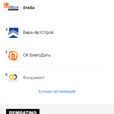
3
Stella
4
Вира-АртСтрой
5
СК БлагоДать
6
Фундамент
Больше организаций
REMRATING