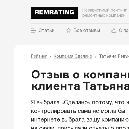
Независимый рейтинг
REMRATING
ремонтных компаний
Статьи
Все отзывы
О пр
Рейтинг
Компания Сделано
Татьяна Реву
Отзыв о компан
клиента Татьян
Я выбрала «Сделано» потому, что 
контролировать сама не могла бы, 
интернете выбрала вашу компанию
на связи, присылали отчеты о про