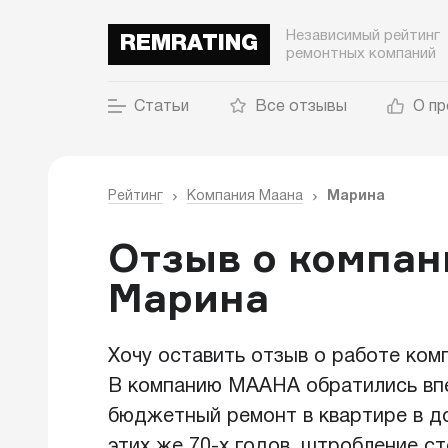
Независимый рейтинг
REMRATING
ремонтных компаний
Статьи
Все отзывы
О пр
Рейтинг
Компания Маана
Марина
Отзыв о компан
Марина
Хочу оставить отзыв о работе ко
В компанию МААНА обратились впе
бюджетный ремонт в квартире в до
этих же 70-х годов, штробление ст