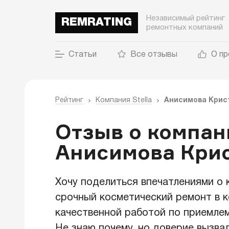
Независимый рейтинг
REMRATING
ремонтных компаний
Статьи
Все отзывы
О пр
Рейтинг
Компания Stella
Анисимова Крис
Отзыв о компани
Анисимова Кри
Хочу поделиться впечатлениями о
срочный косметический ремонт в к
качественной работой по приемлем
Не знаю почему, но доверие вызва