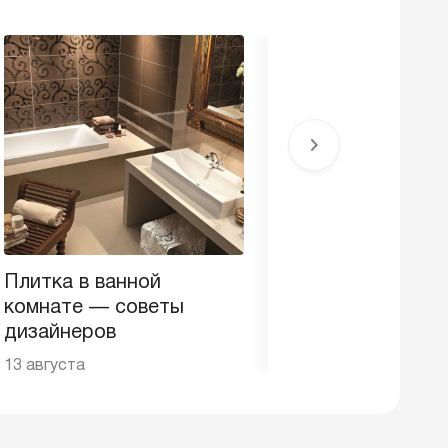
Плитка в ванной
Как правильно уте
комнате — советы
лоджию изнутри?
дизайнеров
13 августа
13 августа