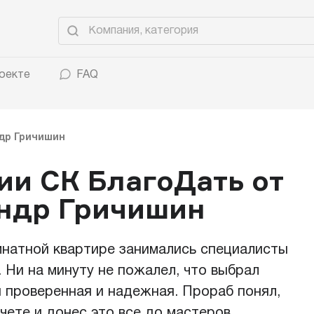
оекте
FAQ
др Гричишин
ии СК БлагоДать от
андр Гричишин
натной квартире занимались специалисты
 Ни на минуту не пожалел, что выбрал
 проверенная и надежная. Прораб понял,
чете и донес это все до мастеров.