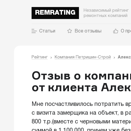
Независимый рейтинг
REMRATING
ремонтных компаний
Статьи
Все отзывы
О пр
Рейтинг
Компания Петришин-Строй
Алек
Отзыв о компа
от клиента Але
Мне посчастливилось потратить вр
с визита замерщика на объект, в 
800 т.р.(вместе с черновыми матер
суммой в 1.100.000, причем уже бе