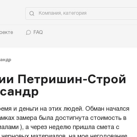
оекте
FAQ
сандр
нии Петришин-Строй
ксандр
емя и деньги на этих людей. Обман начался
рамках замера была достигнута стоимость в
иалами ), а через неделю пришла смета с
з черновых материалов. на мое негодование