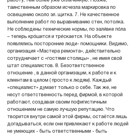
работу, тем более уже опла́ченную. Позже,
таинственным образом исчезла маркировка по
освещению около эл. щитка. 7. Не качественное
выполнение работ по выравниванию стен, потолка.
Не соблюдены технические нормы, по зали́вке по́ла
– теперь кро́шится и тре́скается. На объекте
появлялись посторонние люди- помощники. Видимо,
организация «Мастера ремонта», действительно
сотрудничает с «гостями столицы» , не имея свой
штат специалистов. 8. Безответственное
отношение , в данной организации, к работе и к
клиентам в целом ( просто к людям). Каждый
«специалист» думает только о себе. Так же, не
несут ответственность перед фирмой, в которой
работают, создавая своим пофигистичным
отношением не самую лучшую репутацию. Что
творится внутри самой этой фирмы, остаётся лишь
догадываться, если они привлекают к работе людей
не умеющих - быть ответственными - быть