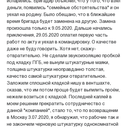
испарились. Бригадир объяснил, что у того, что взял
деньги, появились "семейные обстоятельства" и он
уехал на родину. Было обещано, что в ближайшее
время бригада будет заменена на другую. Замена
произошла только к 9.05.2020. Дальше начались
приключения, 29.05.2020 оплатил первую часть
работ по акту и уехал в командировку. О качестве
даже не буду говорить. Хотя нет, скажу-
отвратительно. Не сделали звукоизоляцию пробкой
под кладку ПГБ, не вынули штукатурные маяки,
толщина штукатурки неоправданно толстая,
качество самой штукатурки отвратительное.
Заложили сплошной кладкой нишу в вентшахте,
сказав, что им потом проще будет выпилить проём,
нежели возиться с кладкой. Последней каплей в
моем решении прекратить сотрудничество с
данной "компанией", стало то, что по возвращении
в Москву 3.07.2020, я обнаружил, что рабочие так и
не закончили черновую штукатурку однокомнатной