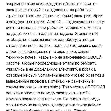
например такие как, «когда на объекте появится
электрик, который не доделал свою работу!?»
Дружно со своими специалистами ( электрик- Эрик
и его друг сантехник- Андрей) – подсунули на оплату
счёт по выполненным работам, уверяя, что мелкие
не доде́лки они закончат за неделю. Я оплатит. И
вообще, ко всем выплатам за работу, отнесся
ответственно и честно – всё было вовремя с моей
стороны. 6. Специалист по электрике, сли́лся
технично/ исчез , «забыв» о не законченной СВОЕЙ
работе. Любые последующие этапы по ремонту,
упирались в не доде́ланную электрику, в косяки́,
которые не были устранены (не по уровню розетки и
выведенные провода в стенах, не отмеченные
схе́мы прово́дки на потолке́ ). Три месяца я ПРОСИЛ
решить вопрос по поводу электрика – чтобы
другого привели специалиста. Но снова нет- ведь
это никому не интересно, переделывать за кем-то