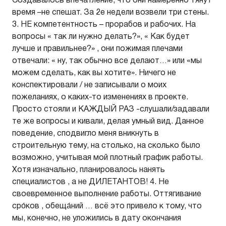
Создавалось впечатление, что они намеренно тянут
время –не спешат. За 2е недели возвели три стены.
3. НЕ компетентность – прорабов и рабочих. На
вопросы « так ли нужно делать?», « Как будет
лучше и правильнее?» , они пожимая плечами
отвечали: « ну, так обычно все делают…» или «мы
можем сделать, как вы хотите». Ничего не
конспектировали / не записывали о моих
пожеланиях, о каких-то изменениях в проекте.
Просто стояли и КАЖДЫЙ РАЗ -слушали/задавали
те же вопросы и кивали, делая умный вид. Данное
поведение, сподвигло меня вникнуть в
строительную тему, на столько, на сколько было
возможно, учитывая мой плотный график работы.
Хотя изначально, планировалось нанять
специалистов , а не ДИЛЕТАНТОВ! 4. Не
своевременное выполнение работы. Оттягивание
сро́ков , обеща́ний … всё это привело к тому, что
мы, конечно, не уложились в дату окончания