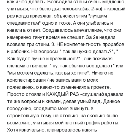
как и что делать. Возводили стены очень медленно,
учитывая, что было два человека(кв. 2-ка) + каждый
раз когда приезжал, объяснял этим "лучшим
специалистам" одно и тоже. А они улыбались и
кивали в ответ. Создавалось впечатление, что они
намеренно тянут время не спешат. За 2е недели
возвели три стены. 3. НЕ компетентность прорабов
и рабочих. На вопросы " так ли нужно делать?", "
Как будет лучше и правильнее?" , они пожимая
плечами отвечали: " ну, так обычно все делают" или
"мы можем сделать, как вы хотите". Ничего не
конспектировали / не записывали о моих
пожеланиях, о каких-то изменениях в проекте.
Просто стояли и КАЖДЫЙ РАЗ -слушали/задавали
те же вопросы и кивали, делая умный вид. Данное
поведение, сподвигло меня вникнуть в
строительную тему, на столько, на сколько было
возможно, учитывая мой плотный график работы.
Хотя изначально, планировалось нанять