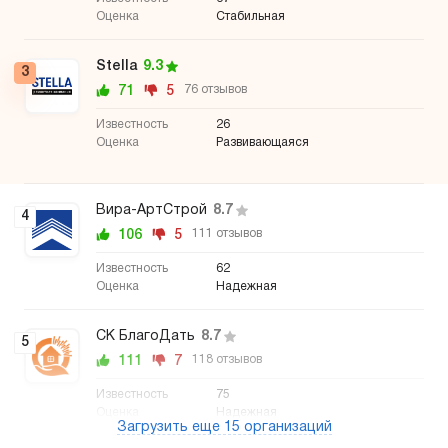
Стабильная
Stella
9.3
3
71
5
76 отзывов
26
Развивающаяся
Вира-АртСтрой
8.7
4
106
5
111 отзывов
62
Надежная
СК БлагоДать
8.7
5
111
7
118 отзывов
75
Надежная
Загрузить еще 15 организаций