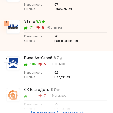
67
Стабильная
Stella
9.3
3
71
5
76 отзывов
26
Развивающаяся
Вира-АртСтрой
8.7
4
106
5
111 отзывов
62
Надежная
СК БлагоДать
8.7
5
111
7
118 отзывов
75
Надежная
Загрузить еще 15 организаций