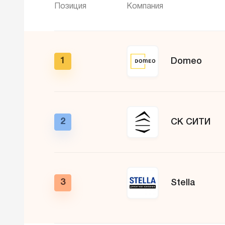
Позиция
Компания
1
Domeo
2
СК СИТИ
3
Stella