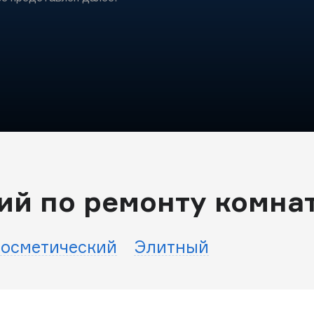
ий по ремонту комна
осметический
Элитный