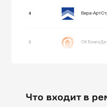
Вира-АртСт
4
СК БлагоДа
5
Что входит в ре