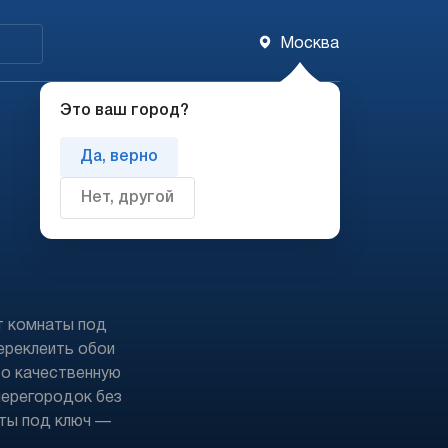
Москва
Добавить компанию
Это ваш город?
Да, верно
Нет, другой
т комнаты под
ереклеить обои
то качественную
перегородок без
аты под ключ —