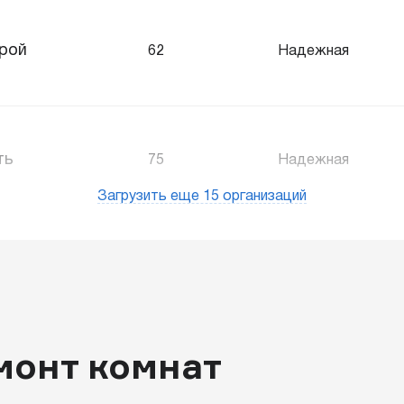
рой
62
Надежная
ть
75
Надежная
Загрузить еще 15 организаций
монт комнат