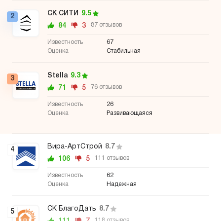
СК СИТИ
9.5
2
84
3
87 отзывов
67
Стабильная
Stella
9.3
3
71
5
76 отзывов
26
Развивающаяся
Вира-АртСтрой
8.7
4
106
5
111 отзывов
62
Надежная
СК БлагоДать
8.7
5
111
7
118 отзывов