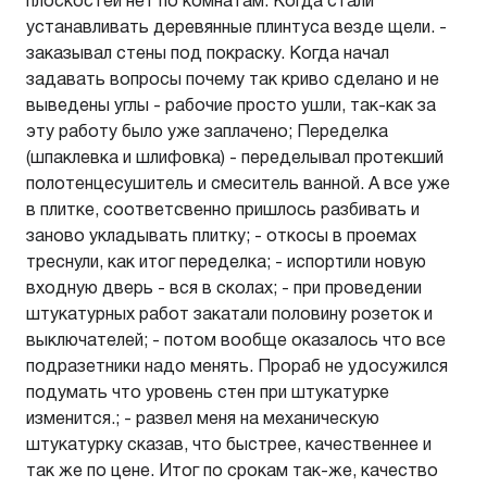
плоскостей нет по комнатам. Когда стали
устанавливать деревянные плинтуса везде щели. -
заказывал стены под покраску. Когда начал
задавать вопросы почему так криво сделано и не
выведены углы - рабочие просто ушли, так-как за
эту работу было уже заплачено; Переделка
(шпаклевка и шлифовка) - переделывал протекший
полотенцесушитель и смеситель ванной. А все уже
в плитке, соответсвенно пришлось разбивать и
заново укладывать плитку; - откосы в проемах
треснули, как итог переделка; - испортили новую
входную дверь - вся в сколах; - при проведении
штукатурных работ закатали половину розеток и
выключателей; - потом вообще оказалось что все
подразетники надо менять. Прораб не удосужился
подумать что уровень стен при штукатурке
изменится.; - развел меня на механическую
штукатурку сказав, что быстрее, качественнее и
так же по цене. Итог по срокам так-же, качество