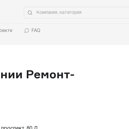
оекте
FAQ
нии Ремонт-
 проспект, 80 Д