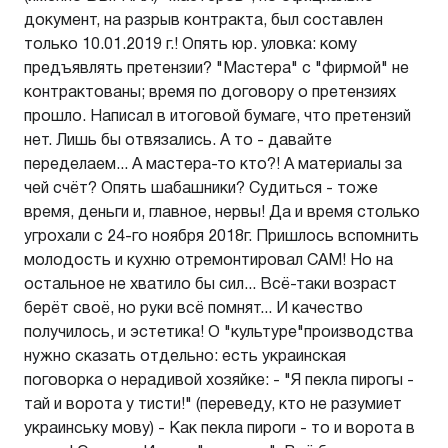
документ, на разрыв контракта, был составлен
только 10.01.2019 г.! Опять юр. уловка: кому
предъявлять претензии? "Мастера" с "фирмой" не
контрактованы; время по договору о претензиях
прошло. Написал в итоговой бумаге, что претензий
нет. Лишь бы отвязались. А то - давайте
переделаем... А мастера-то кто?! А материалы за
чей счёт? Опять шабашники? Судиться - тоже
время, деньги и, главное, нервы! Да и время столько
угрохали с 24-го ноября 2018г. Пришлось вспомнить
молодость и кухню отремонтировал САМ! Но на
остальное не хватило бы сил... Всё-таки возраст
берёт своё, но руки всё помнят... И качество
получилось, и эстетика! О "культуре"производства
нужно сказать отдельно: есть украинская
поговорка о нерадивой хозяйке: - "Я пекла пирогы -
тай и ворота у тисти!" (переведу, кто не разумиет
украинську мову) - Как пекла пироги - то и ворота в