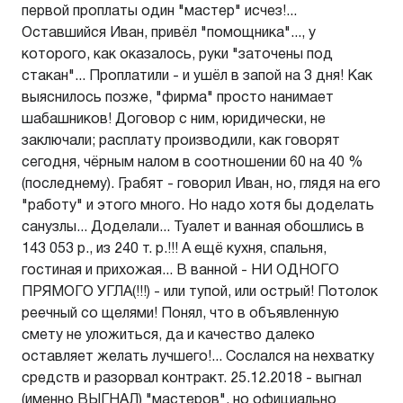
первой проплаты один "мастер" исчез!...
Оставшийся Иван, привёл "помощника"..., у
которого, как оказалось, руки "заточены под
стакан"... Проплатили - и ушёл в запой на 3 дня! Как
выяснилось позже, "фирма" просто нанимает
шабашников! Договор с ним, юридически, не
заключали; расплату производили, как говорят
сегодня, чёрным налом в соотношении 60 на 40 %
(последнему). Грабят - говорил Иван, но, глядя на его
"работу" и этого много. Но надо хотя бы доделать
санузлы... Доделали... Туалет и ванная обошлись в
143 053 р., из 240 т. р.!!! А ещё кухня, спальня,
гостиная и прихожая... В ванной - НИ ОДНОГО
ПРЯМОГО УГЛА(!!!) - или тупой, или острый! Потолок
реечный со щелями! Понял, что в объявленную
смету не уложиться, да и качество далеко
оставляет желать лучшего!... Сослался на нехватку
средств и разорвал контракт. 25.12.2018 - выгнал
(именно ВЫГНАЛ) "мастеров", но официально