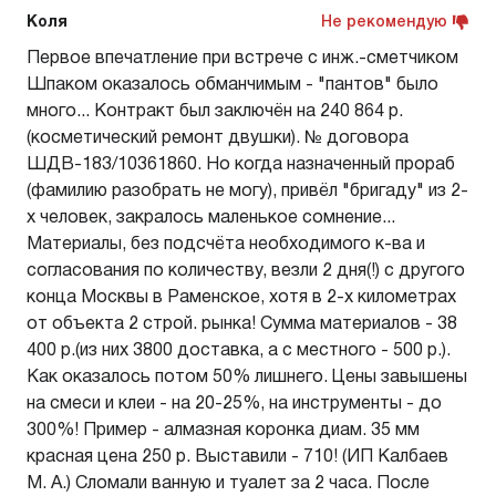
Коля
Не рекомендую
Первое впечатление при встрече с инж.-сметчиком
Шпаком оказалось обманчимым - "пантов" было
много... Контракт был заключён на 240 864 р.
(косметический ремонт двушки). № договора
ШДВ-183/10361860. Но когда назначенный прораб
(фамилию разобрать не могу), привёл "бригаду" из 2-
х человек, закралось маленькое сомнение...
Материалы, без подсчёта необходимого к-ва и
согласования по количеству, везли 2 дня(!) с другого
конца Москвы в Раменское, хотя в 2-х километрах
от объекта 2 строй. рынка! Сумма материалов - 38
400 р.(из них 3800 доставка, а с местного - 500 р.).
Как оказалось потом 50% лишнего. Цены завышены
на смеси и клеи - на 20-25%, на инструменты - до
300%! Пример - алмазная коронка диам. 35 мм
красная цена 250 р. Выставили - 710! (ИП Калбаев
М. А.) Сломали ванную и туалет за 2 часа. После