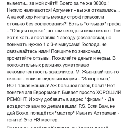
вывезти... за мой счёт!!! Всего за те же 3800р.!
Нехило наживаются! Аргумент - вы же отказались...
А на кой хер (читать между строк) привозили
столько без согласования?! Есть в "отзывах" графа
- "Общая оценка", но там звёзды и ниже них нет. Так
вот я хоть и поставлю 1 звезду (обязаловка), но
понимать нужно 1 с 3-я минусами! Господа, не
связывайтесь ними! Поищите по знакомым,
прочитайте отзывы. Пожалейте деньги и нервы. В
положительных реляциях усматриваю
некомпетентность заказчиков. М. Жванцкий как-то
сказал - если не видел иномарки - "Запорожец"
ВОТ такая машина! Аж большой палец болит! Нет
понятия аля Евроремонт. Бывает просто ХОРОШИЙ
РЕМОНТ, И хочу добавить в адрес "фирмы" - Да
воздастся вам по делам вашим! P.S. Если Вам, не
дай Боже, попадётся "мастер" Иван из Астрахани -
гоните! Это НЭ мастер.