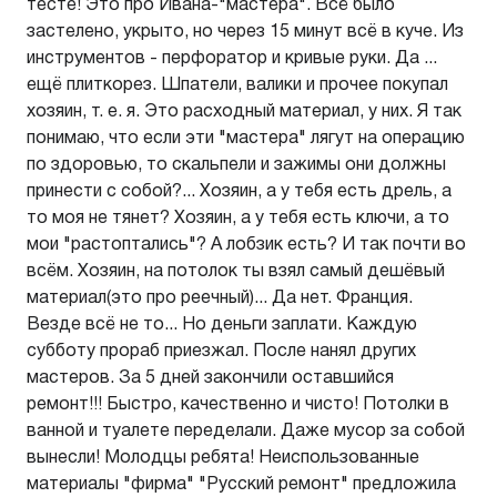
тесте! Это про Ивана-"мастера". Всё было
застелено, укрыто, но через 15 минут всё в куче. Из
инструментов - перфоратор и кривые руки. Да ...
ещё плиткорез. Шпатели, валики и прочее покупал
хозяин, т. е. я. Это расходный материал, у них. Я так
понимаю, что если эти "мастера" лягут на операцию
по здоровью, то скальпели и зажимы они должны
принести с собой?... Хозяин, а у тебя есть дрель, а
то моя не тянет? Хозяин, а у тебя есть ключи, а то
мои "растоптались"? А лобзик есть? И так почти во
всём. Хозяин, на потолок ты взял самый дешёвый
материал(это про реечный)... Да нет. Франция.
Везде всё не то... Но деньги заплати. Каждую
субботу прораб приезжал. После нанял других
мастеров. За 5 дней закончили оставшийся
ремонт!!! Быстро, качественно и чисто! Потолки в
ванной и туалете переделали. Даже мусор за собой
вынесли! Молодцы ребята! Неиспользованные
материалы "фирма" "Русский ремонт" предложила