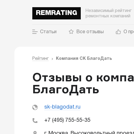
Независимый рейтинг
REMRATING
ремонтных компаний
Статьи
Все отзывы
О пр
Рейтинг
Компания СК БлагоДать
Отзывы о комп
БлагоДать
sk-blagodat.ru
+7 (495) 755-55-35
г. Москва, Высоковольтный проезд