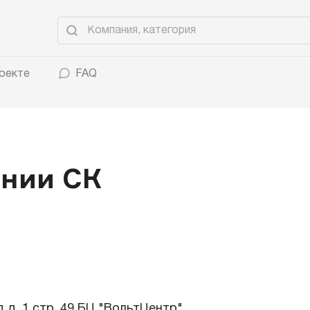
оекте
FAQ
ании СК
 д. 1 стр. 49 БЦ "ВольтЦентр"