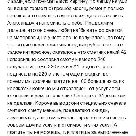
с вами( если понимать всю картину, то лапшу на уши
он вешал грамотно) прошёл месяц, ремонт только
начался, и то нам постоянно приходилось звонить
Александру и напоминать о себе! Продолжим
дальше, что он очень любил на*бывать со сметой
на материалы, но у него это не получалось, потому
что за ним перепроверяли каждый рубль, а вот что
самое интересное, оказалось что сметчик некий А2
неправильно составил смету и вместо 240
получается теже 320 как и у А1, а договор то
подписали на 220 с учетом ещё и скидки, вот
почему мы должны платить на 100 больше из за их
косяка??? конечно мы отказались, от услуг этой
компании, и ремонт как они обещали за 31 день они
не сделали. Короче вывод: они специально сначала
считают смету меньше, предлагают скидки,
заманивают, а потом начинает прораб насчитывать
совсем другие услуги и стоимости этих услуг! А
платить ты не можешь, т. к платишь за выполненные